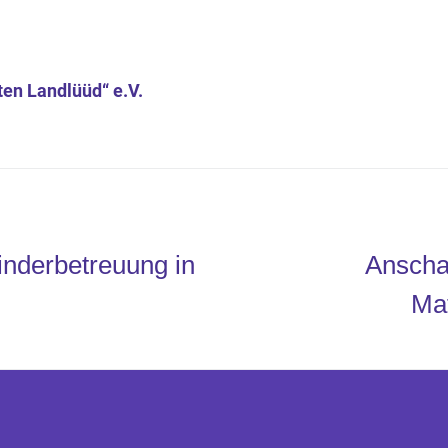
ten Landlüüd“ e.V.
G
inderbetreuung in
Anscha
Ma