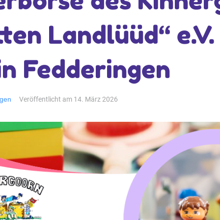
rbörse des Kinner
tten Landlüüd“ e.V
 in Fedderingen
ngen
Veröffentlicht am
14. März 2026