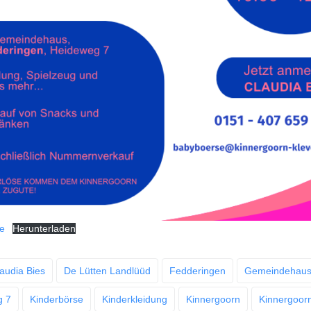
e
Herunterladen
audia Bies
De Lütten Landlüüd
Fedderingen
Gemeindehaus
g 7
Kinderbörse
Kinderkleidung
Kinnergoorn
Kinnergoor