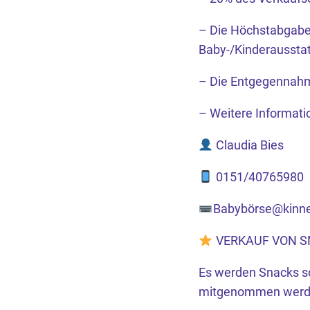
– Die Höchstabgabe 
Baby-/Kinderaussta
– Die Entgegennahme 
– Weitere Informatio
Claudia Bies
0151/40765980
Babybörse@kinne
VERKAUF VON S
Es werden Snacks so
mitgenommen werd