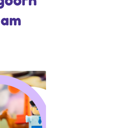
goorn
. am